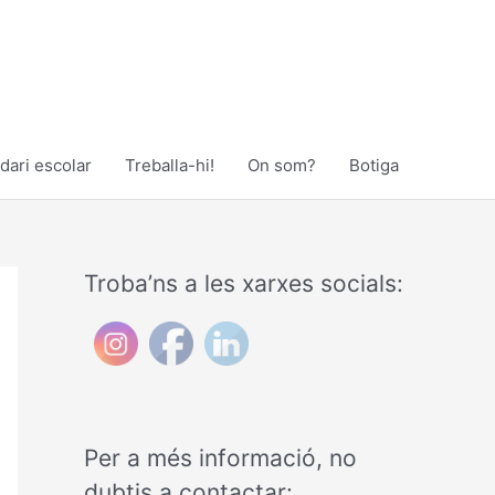
dari escolar
Treballa-hi!
On som?
Botiga
Troba’ns a les xarxes socials:
Per a més informació, no
dubtis a contactar: