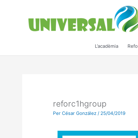
Vés
al
contingut
L’acadèmia
Refo
reforc1hgroup
Per
César González
/
25/04/2019