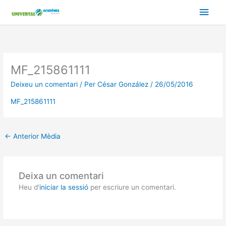
Vés
Men
al
contingut
prin
princ
MF_215861111
Deixeu un comentari
/ Per
César González
/
26/05/2016
MF_215861111
←
Anterior Mèdia
Deixa un comentari
Heu d'
iniciar la sessió
per escriure un comentari.