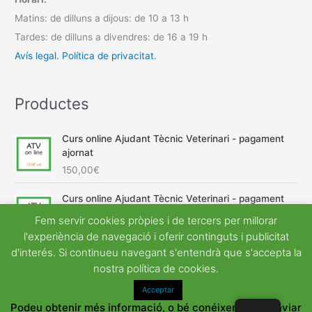
Matins: de dilluns a dijous: de 10 a 13 h
Tardes: de dilluns a divendres: de 16 a 19 h
Avís legal.
Política de privacitat.
Productes
Curs online Ajudant Tècnic Veterinari - pagament
ajornat
150,00
€
Curs online Ajudant Tècnic Veterinari - pagament
únic
Fem servir cookies pròpies i de tercers per millorar
E
E
600,00
€
540,00
€
l'experiència de navegació i oferir continguts i publicitat
l
l
d'interés. Si continueu navegant s'entendrà que s'accepta la
p
p
nostra política de cookies.
r
r
e
e
Acceptar
Copyright © 2026
Universal Acadèmia
| Desenvolupat per
u
u
Podeu obtenir més informació, o bé conéixer com canviar
Astra Tema del WordPress