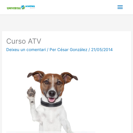
Vés
Men
al
contingut
prin
princ
Curso ATV
Deixeu un comentari
/ Per
César González
/
21/05/2014