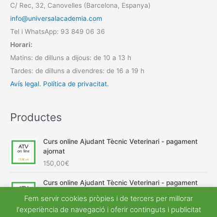
C/ Rec, 32, Canovelles (Barcelona, Espanya)
info@universalacademia.com
Tel i WhatsApp: 93 849 06 36
Horari:
Matins: de dilluns a dijous: de 10 a 13 h
Tardes: de dilluns a divendres: de 16 a 19 h
Avís legal.
Política de privacitat.
Productes
Curs online Ajudant Tècnic Veterinari - pagament
ajornat
150,00
€
Curs online Ajudant Tècnic Veterinari - pagament
únic
Fem servir cookies pròpies i de tercers per millorar
E
E
600,00
€
540,00
€
l'experiència de navegació i oferir continguts i publicitat
l
l