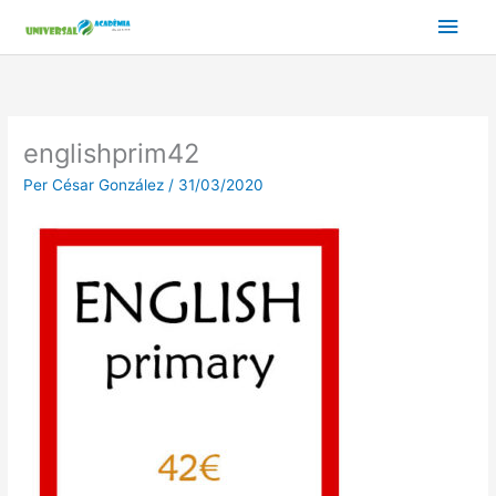
Vés
Men
al
contingut
prin
princ
englishprim42
Per
César González
/
31/03/2020