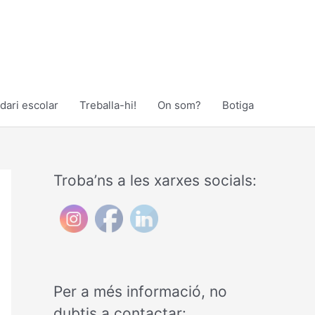
dari escolar
Treballa-hi!
On som?
Botiga
Troba’ns a les xarxes socials:
Per a més informació, no
dubtis a contactar: