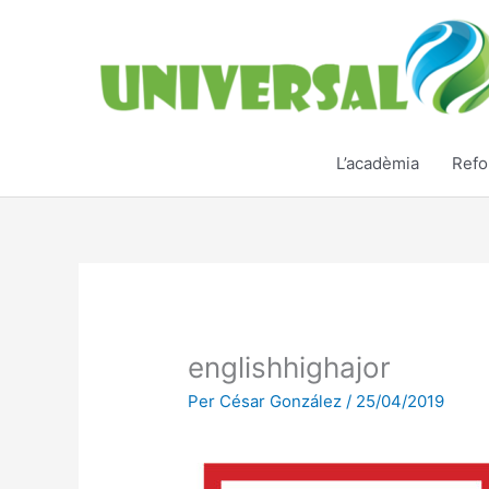
Vés
al
contingut
L’acadèmia
Refo
englishhighajor
Per
César González
/
25/04/2019