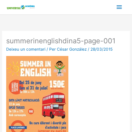
Vés
Men
al
contingut
prin
princ
summerinenglishdina5-page-001
Deixeu un comentari
/ Per
César González
/
28/03/2015