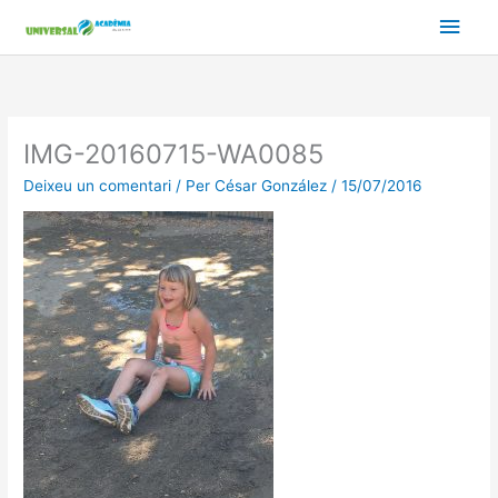
Vés
Men
al
contingut
prin
princ
IMG-20160715-WA0085
Deixeu un comentari
/ Per
César González
/
15/07/2016