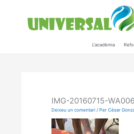
Vés
al
contingut
L’acadèmia
Refo
IMG-20160715-WA00
Deixeu un comentari
/ Per
César Gonz