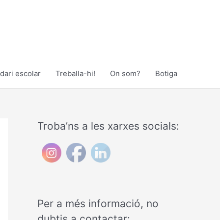
dari escolar
Treballa-hi!
On som?
Botiga
Troba’ns a les xarxes socials:
Per a més informació, no
dubtis a contactar: