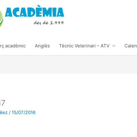
rç acadèmic
Anglès
Tècnic Veterinari – ATV
Calen
67
ález
/
15/07/2016