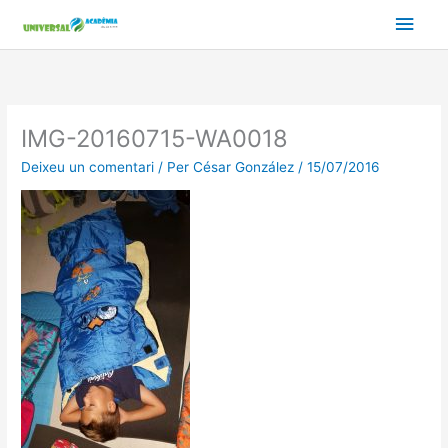
Vés
Men
al
contingut
prin
princ
IMG-20160715-WA0018
Deixeu un comentari
/ Per
César González
/
15/07/2016