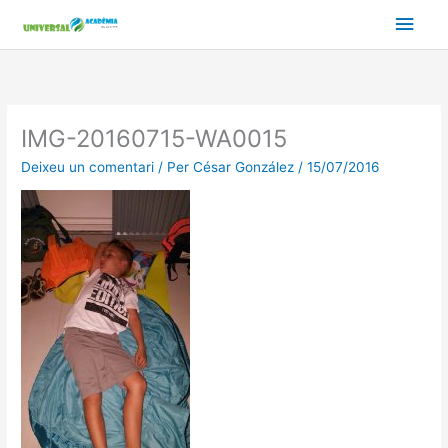
Vés
Men
al
contingut
prin
princ
IMG-20160715-WA0015
Deixeu un comentari
/ Per
César González
/
15/07/2016