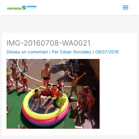
Vés
Men
al
contingut
prin
princ
IMG-20160708-WA0021
Deixeu un comentari
/ Per
César González
/
08/07/2016