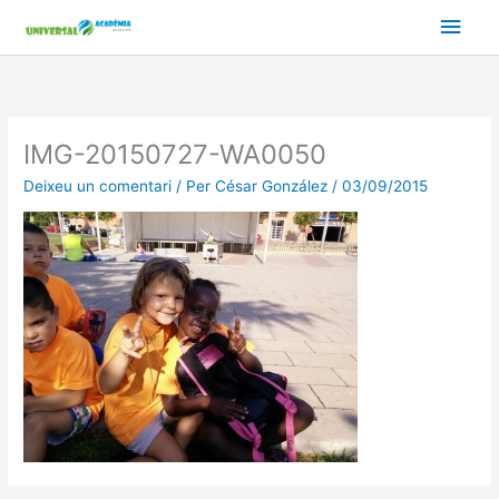
Vés
Men
al
contingut
prin
princ
IMG-20150727-WA0050
Deixeu un comentari
/ Per
César González
/
03/09/2015