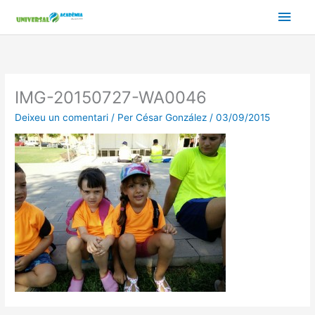
Vés
Men
al
contingut
prin
princ
IMG-20150727-WA0046
Deixeu un comentari
/ Per
César González
/
03/09/2015