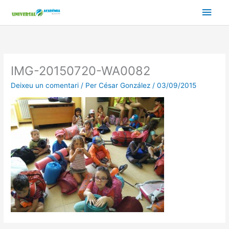
Vés
Men
al
contingut
prin
princ
IMG-20150720-WA0082
Deixeu un comentari
/ Per
César González
/
03/09/2015