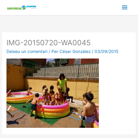
Vés
Men
al
contingut
prin
princ
IMG-20150720-WA0045
Deixeu un comentari
/ Per
César González
/
03/09/2015