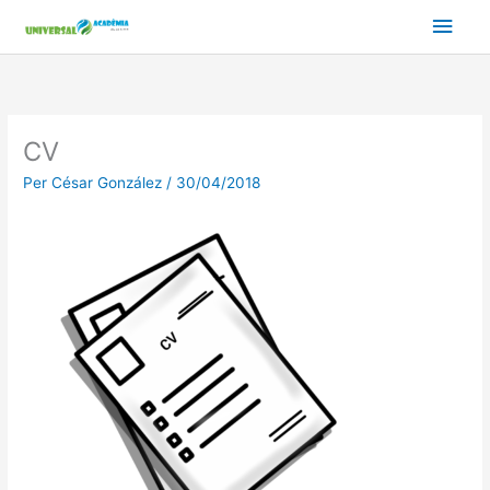
Vés
Men
al
contingut
prin
princ
CV
Per
César González
/
30/04/2018