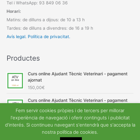
Tel i WhatsApp: 93 849 06 36
Horari:
Matins: de dilluns a dijous: de 10 a 13 h
Tardes: de dilluns a divendres: de 16 a 19 h
Avís legal.
Política de privacitat.
Productes
Curs online Ajudant Tècnic Veterinari - pagament
ajornat
150,00
€
Curs online Ajudant Tècnic Veterinari - pagament
únic
Fem servir cookies pròpies i de tercers per millorar
E
E
600,00
€
540,00
€
l'experiència de navegació i oferir continguts i publicitat
l
l
d'interés. Si continueu navegant s'entendrà que s'accepta la
p
p
nostra política de cookies.
r
r
e
e