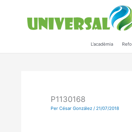
Vés
al
contingut
L’acadèmia
Refo
P1130168
Per
César González
/
21/07/2018