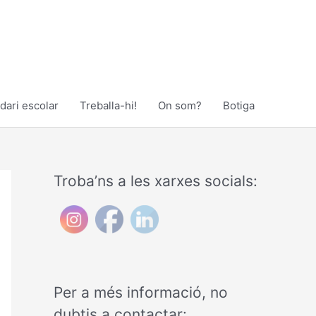
dari escolar
Treballa-hi!
On som?
Botiga
Troba’ns a les xarxes socials:
Per a més informació, no
dubtis a contactar: