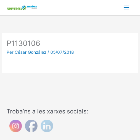
Vés
Men
al
contingut
prin
princ
P1130106
Per
César González
/
05/07/2018
Troba’ns a les xarxes socials: