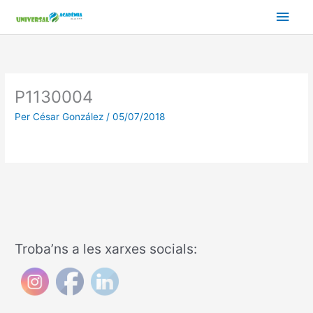
Vés
Men
al
contingut
prin
princ
P1130004
Per
César González
/
05/07/2018
Troba’ns a les xarxes socials: