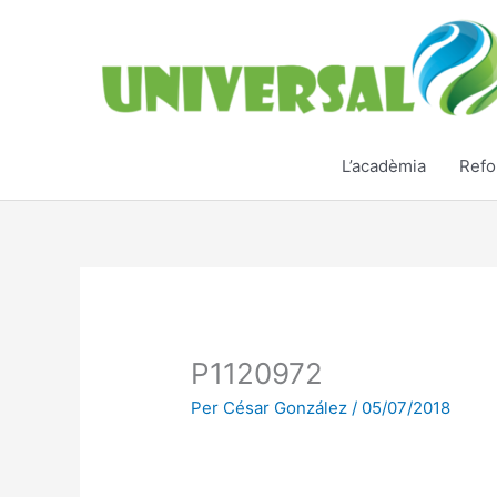
Vés
al
contingut
L’acadèmia
Refo
P1120972
Per
César González
/
05/07/2018