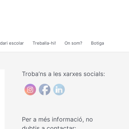
dari escolar
Treballa-hi!
On som?
Botiga
Troba’ns a les xarxes socials:
Per a més informació, no
dubtis a contactar: