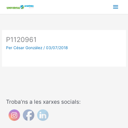
Vés
Men
al
contingut
prin
princ
P1120961
Per
César González
/
03/07/2018
Troba’ns a les xarxes socials: