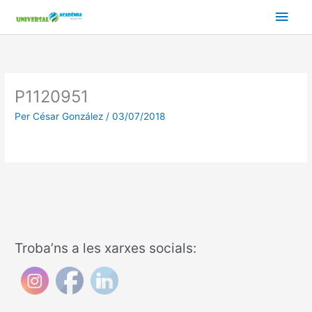
Vés
Men
al
contingut
prin
princ
P1120951
Per
César González
/
03/07/2018
Troba’ns a les xarxes socials: