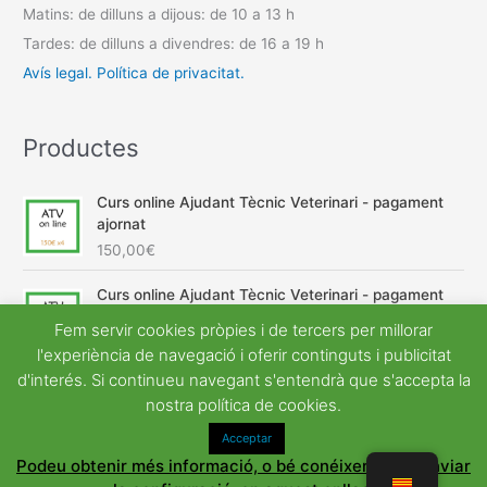
Matins: de dilluns a dijous: de 10 a 13 h
Tardes: de dilluns a divendres: de 16 a 19 h
Avís legal.
Política de privacitat.
Productes
Curs online Ajudant Tècnic Veterinari - pagament
ajornat
150,00
€
Curs online Ajudant Tècnic Veterinari - pagament
únic
Fem servir cookies pròpies i de tercers per millorar
E
E
600,00
€
540,00
€
l'experiència de navegació i oferir continguts i publicitat
l
l
d'interés. Si continueu navegant s'entendrà que s'accepta la
p
p
nostra política de cookies.
r
r
e
e
Acceptar
Copyright © 2026
Universal Acadèmia
| Desenvolupat per
u
u
Podeu obtenir més informació, o bé conéixer com canviar
Astra Tema del WordPress
o
a