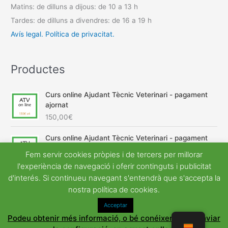
Matins: de dilluns a dijous: de 10 a 13 h
Tardes: de dilluns a divendres: de 16 a 19 h
Avís legal.
Política de privacitat.
Productes
Curs online Ajudant Tècnic Veterinari - pagament
ajornat
150,00
€
Curs online Ajudant Tècnic Veterinari - pagament
únic
Fem servir cookies pròpies i de tercers per millorar
E
E
600,00
€
540,00
€
l'experiència de navegació i oferir continguts i publicitat
l
l
d'interés. Si continueu navegant s'entendrà que s'accepta la
p
p
nostra política de cookies.
r
r
e
e
Acceptar
Copyright © 2026
Universal Acadèmia
| Desenvolupat per
u
u
Podeu obtenir més informació, o bé conéixer com canviar
Astra Tema del WordPress
o
a