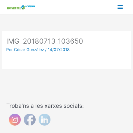
Vés
Men
al
contingut
prin
princ
IMG_20180713_103650
Per
César González
/
14/07/2018
Troba’ns a les xarxes socials: