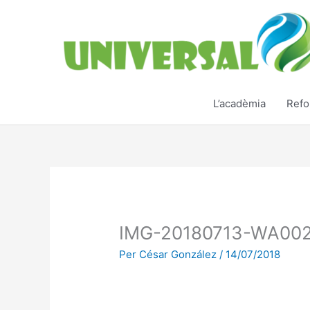
Vés
al
contingut
L’acadèmia
Refo
IMG-20180713-WA00
Per
César González
/
14/07/2018