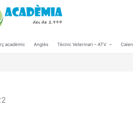
rç acadèmic
Anglès
Tècnic Veterinari – ATV
Calen
22