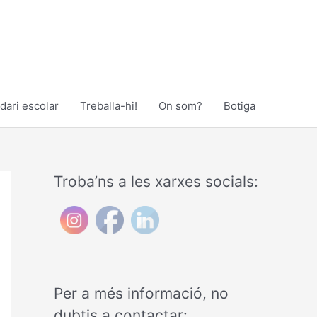
dari escolar
Treballa-hi!
On som?
Botiga
Troba’ns a les xarxes socials:
Per a més informació, no
dubtis a contactar: