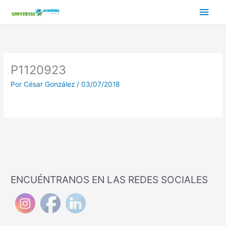
Ir
Men
al
contenido
princ
P1120923
Por
César González
/
03/07/2018
ENCUÉNTRANOS EN LAS REDES SOCIALES