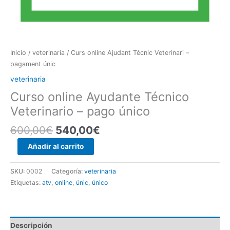
Inicio
/
veterinaria
/ Curs online Ajudant Tècnic Veterinari –
pagament únic
veterinaria
Curso online Ayudante Técnico
Veterinario – pago único
El
El
600,00
€
540,00
€
precio
precio
Curs
Añadir al carrito
original
actual
online
era:
es:
Ajudant
SKU:
0002
Categoría:
veterinaria
600,00€.
540,00€.
Tècnic
Etiquetas:
atv
,
online
,
únic
,
único
Veterinari
-
pagament
únic
Descripción