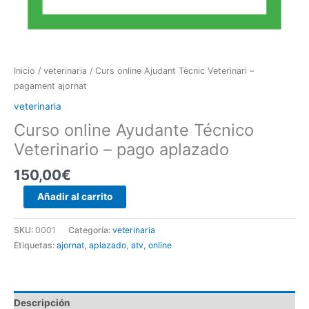
Inicio
/
veterinaria
/ Curs online Ajudant Tècnic Veterinari –
pagament ajornat
veterinaria
Curso online Ayudante Técnico
Veterinario – pago aplazado
150,00
€
Curs
Añadir al carrito
online
Ajudant
SKU:
0001
Categoría:
veterinaria
Tècnic
Etiquetas:
ajornat
,
aplazado
,
atv
,
online
Veterinari
-
pagament
ajornat
Descripción